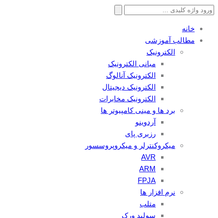
جستجو
برای:
خانه
مطالب آموزشی
الکترونیک
مبانی الکترونیک
الکترونیک آنالوگ
الکترونیک دیجیتال
الکترونیک مخابرات
برد ها و مینی کامپیوتر ها
آردوینو
رزبری پای
میکروکنترلر و میکروپروسسور
AVR
ARM
FPJA
نرم افزار ها
متلب
سولید ورک