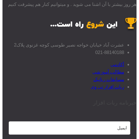
هر روز بیشتر با آن اشنا می شوید . و میتوانیم کنار هم پیشرفت کنیم
عشرت آباد خیابان خواجه نصیر طوسی کوچه غزنوی پلاک2
021-88140188
آکادمی
مطالب آموزشی
مسابقات رباتیک
ربات افزار تی وی
خبرنامه ربات افزار