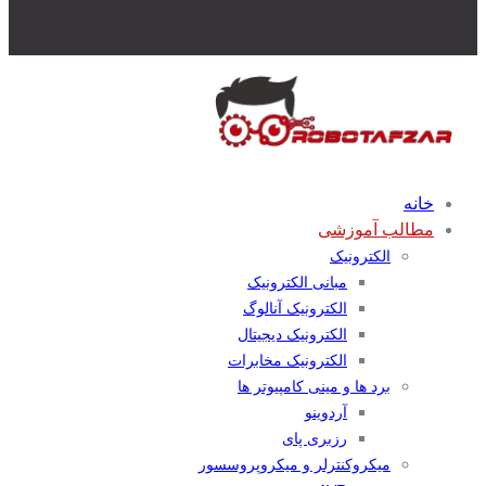
خانه
مطالب آموزشی
الکترونیک
مبانی الکترونیک
الکترونیک آنالوگ
الکترونیک دیجیتال
الکترونیک مخابرات
برد ها و مینی کامپیوتر ها
آردوینو
رزبری پای
میکروکنترلر و میکروپروسسور