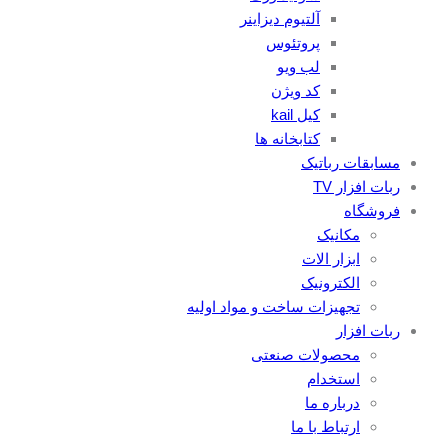
آلتیوم دیزاینر
پروتئوس
لب ویو
کد ویژن
کیل kail
کتابخانه ها
مسابقات رباتیک
ربات افزار TV
فروشگاه
مکانیک
ابزار الات
الکترونیک
تجهیزات ساخت و مواد اولیه
ربات افزار
محصولات صنعتی
استخدام
درباره ما
ارتباط با ما