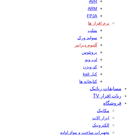
AVR
ARM
FPJA
نرم افزار ها
متلب
سولید ورک
آلتیوم دیزاینر
پروتئوس
لب ویو
کد ویژن
کیل kail
کتابخانه ها
مسابقات رباتیک
ربات افزار TV
فروشگاه
مکانیک
ابزار الات
الکترونیک
تجهیزات ساخت و مواد اولیه