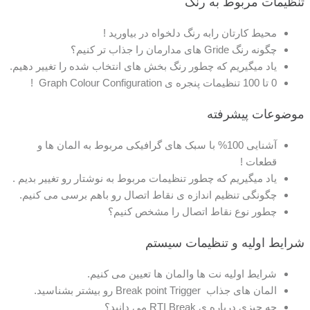
تنظیمات مربوط به رنگ
محیط کارتان رابه رنگ دلخواه در بیاورید !
چگونه رنگ Gride های مدارمان را جذاب تر کنیم؟
یاد میگیریم که چطور رنگ بخش های انتخاب شده را تغییر دهیم.
0 تا 100 تنظیمات پنجره ی Graph Colour Configuration !
موضوعات پیشرفته
آشنایی 100% با سبک های گرافیکی مربوط به المان ها و
قطعات !
یاد میگیریم که چطور تنظیمات مربوط به نوشتار رو تغییر بدیم .
چگونگی تنظیم اندازه ی نقاط اتصال رو باهم برسی می کنیم.
چطور نوع نقاط اتصال را مشخص کنیم؟
شرایط اولیه و تنظیمات سیستم
شرایط اولیه نت ها والمان ها تعیین می کنیم.
المان های جذاب Break point Trigger رو بیشتر بشناسید.
چه چیزی درباره ی RTI Break می دانید؟