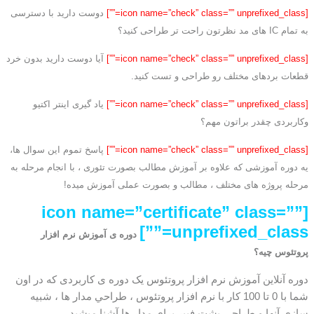
[icon name=”check” class=”” unprefixed_class=””]
دوست دارید با دسترسی
به تمام IC های مد نظرتون راحت تر طراحی کنید؟
[icon name=”check” class=”” unprefixed_class=””]
آیا دوست دارید بدون خرد
قطعات بردهای مختلف رو طراحی و تست کنید.
[icon name=”check” class=”” unprefixed_class=””]
یاد گیری اینتر اکتیو
وکاربردی چقدر براتون مهم؟
[icon name=”check” class=”” unprefixed_class=””]
پاسخ تموم این سوال ها،
یه دوره آموزشی که علاوه بر آموزش مطالب بصورت تئوری ، با انجام مرحله به
مرحله پروژه های مختلف ، مطالب و بصورت عملی آموزش میده!
[icon name=”certificate” class=””
unprefixed_class=””]
دوره ی آموزش نرم افزار
پروتئوس چیه؟
دوره آنلاین آموزش نرم افزار پروتئوس یک دوره ی کاربردی که در اون
شما با 0 تا 100 کار با نرم افزار پروتئوس ، طراحي مدار ها ، شبيه
سازي آنها و طراحي پشت فيبر براي مدار ها آشنا میشید.