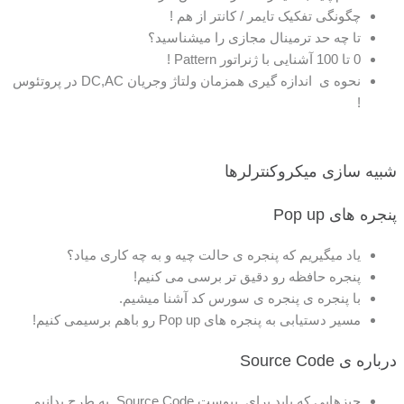
چگونگی تفکیک تایمر / کانتر از هم !
تا چه حد ترمینال مجازی را میشناسید؟
0 تا 100 آشنایی با ژنراتور Pattern !
نحوه ی اندازه گیری همزمان ولتاژ وجریان DC,AC در پروتئوس
!
شبیه سازی میکروکنترلرها
پنجره های Pop up
یاد میگیریم که پنجره ی حالت چیه و به چه کاری میاد؟
پنجره حافظه رو دقیق تر برسی می کنیم!
با پنجره ی پنجره ی سورس کد آشنا میشیم.
مسیر دستیابی به پنجره های Pop up رو باهم برسیمی کنیم!
درباره ی Source Code
چیزهایی که باید برای پیوست Source Code به طرح بدانیم.