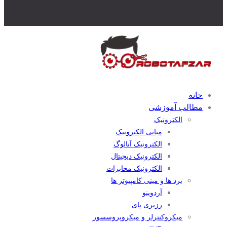
خانه
مطالب آموزشی
الکترونیک
مبانی الکترونیک
الکترونیک آنالوگ
الکترونیک دیجیتال
الکترونیک مخابرات
برد ها و مینی کامپیوتر ها
آردوینو
رزبری پای
میکروکنترلر و میکروپروسسور