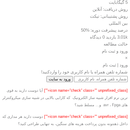
5 گیگابایت
روش دریافت: آنلاین
روش پشتیبانی: تیکت
بین المللی
درصد پیشرفت دوره: %50
3.01k بازدید
0 دیدگاه
حالت مطالعه
ورود و ثبت نام
×
ورود | ثبت نام
شماره تلفن همراه یا نام کاربری خود را واردکنید!
ورود به سایت
[icon name=”check” class=”” unprefixed_class=””]
آیا دوست دارید به قوی
ترین نرم افزار شبیه ساز الکترونیک که کارایی بالایی در شبیه سازی میکروکنترلر
های avr ، Fpga و… مسلط شید؟
[icon name=”check” class=”” unprefixed_class=””]
دوست دارید هر مداری که
داخل ذهنتونه بدون پرداخت هزینه های سنگین، به تنهایی طراحی کنید؟