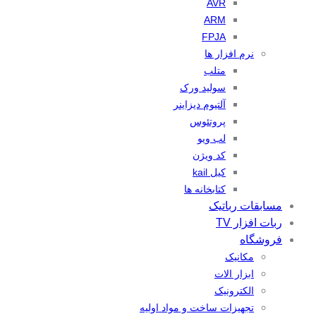
AVR
ARM
FPJA
نرم افزار ها
متلب
سولید ورک
آلتیوم دیزاینر
پروتئوس
لب ویو
کد ویژن
کیل kail
کتابخانه ها
مسابقات رباتیک
ربات افزار TV
فروشگاه
مکانیک
ابزار الات
الکترونیک
تجهیزات ساخت و مواد اولیه