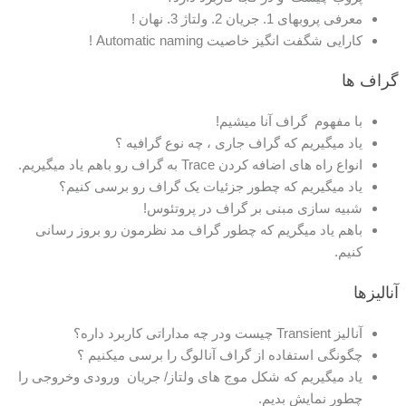
معرفی پروبهای 1. جریان 2. ولتاژ 3. نهان !
کارایی شگفت انگیز خاصیت Automatic naming !
گراف ها
با مفهوم گراف آنا میشیم!
یاد میگیریم که گراف جاری ، چه نوع گرافیه ؟
انواع راه های اضافه کردن Trace به گراف رو باهم یاد میگیریم.
یاد میگیریم که چطور جزئیات یک گراف رو برسی کنیم؟
شبیه سازی مبنی بر گراف در پروتئوس!
باهم یاد میگریم که چطور گراف مد نظرمون رو بروز رسانی
کنیم.
آنالیزها
آنالیز Transient چیست ودر چه مداراتی کاربرد داره؟
چگونگی استفاده از گراف آنالوگ را برسی میکنیم ؟
یاد میگیریم که شکل موج های ولتاز/ جریان ورودی وخروجی را
چطور نمایش بدیم.