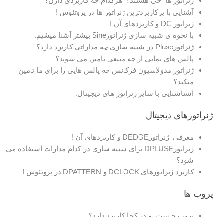
ژنراتور ها چی هستند؟ هرکدام چه کاربردی دارن؟
آشنایی با پرکاربردترین ژنراتور ها در پروتئوس !
ژنراتور DC و کاربردهای آن !
با نحوه ی شبیه سازی ژنراتورSine بیشتر آشنا میشیم.
ژنراتورPluse در شبیه سازی چه مداراتی کاربرد دارد؟
پالس های نمایی از چه منبعی تامین می شوند؟
ژنراتور مدولاسیون فرکانس چه پالس هایی را برای ما تامین
میکند؟
آشناشنایی با سایر ژنراتور های دیجیتال.
ژنراتورهای دیجیتال
معرفی ژنراتورDEDGE و کاربردهای آن !
ژنراتورDPLUSE برای شبیه سازی در کدام مدارات استفاده می
شود؟
کاربرد ژنراتورهای DCLOCK و DPATTERN در پروتئوس !
پروب ها
پروب چیست و در کجا کاربرد دارد؟