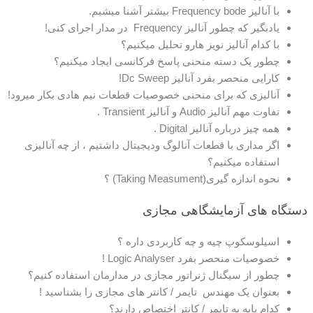
با آنالیز Frequency bode بیشتر آشنا میشیم.
یادبگیر که چطور آنالیز Frequency در مدار اجرای کنی!
با کدام آنالیز نویز هارو تحلیل میکنیم؟
چطور یک دسته منحنی پاسخ فرکانسی ایجاد میکنیم؟
کارایی منحصر بفرد آنالیز Dc Sweep!
آنالیزی که برای منحنی خصوصیات قطعات نیم هادی بکار میرود!
تفاوت مهم آنالیز Audio و آنالیز Transient .
همه چیز درباره آنالیز Digital .
اگر مداری با قطعات آنالوگ ودیجیتال داشتیم ، از چه آنالیزی
استفاده میکنیم؟
نحوه اندازه گیری(Taking Measument) ؟
دستگاه های آزمایشگاهی مجازی
اسیلوسکوپ چیه و چه کاربردی داره ؟
خصوصیات منحصر بفرد Logic Analyser !
چطور از سیگنال ژنراتور مجازی در مدارمان استفاده کنیم؟
بعنوان یک مهندس تایمر / کانتر های مجازی را بشناسید !
کدام پایه به تایمر / کانتر اختصاص دارند؟