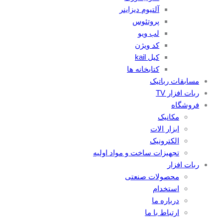
آلتیوم دیزاینر
پروتئوس
لب ویو
کد ویژن
کیل kail
کتابخانه ها
مسابقات رباتیک
ربات افزار TV
فروشگاه
مکانیک
ابزار الات
الکترونیک
تجهیزات ساخت و مواد اولیه
ربات افزار
محصولات صنعتی
استخدام
درباره ما
ارتباط با ما