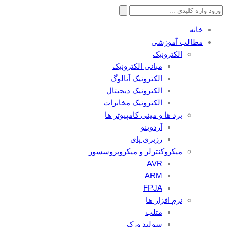
جستجو
برای:
خانه
مطالب آموزشی
الکترونیک
مبانی الکترونیک
الکترونیک آنالوگ
الکترونیک دیجیتال
الکترونیک مخابرات
برد ها و مینی کامپیوتر ها
آردوینو
رزبری پای
میکروکنترلر و میکروپروسسور
AVR
ARM
FPJA
نرم افزار ها
متلب
سولید ورک