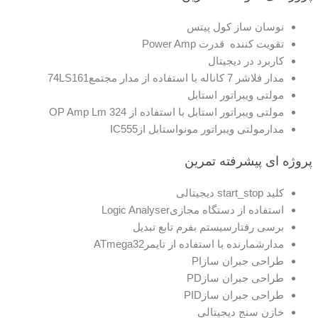
نوسان ساز کول پیتس
تقویت کننده قدرت Power Amp
کاربرد در دیجیتال
مدار فلاشر 7 کاناله با استفاده از مدار مجتمع74LS161
مولتی ویبراتور استابل
مولتی ویبراتور استابل با استفاده از OP Amp Lm 324
مدارمولتی ویبراتور مونواستابل IزIC555
پروژه ای پیشرفته
تمرین
کلید start_stop دیجیتالی
استفاده از دستگاه مجازیLogic Analyser
برسی رفتارسیستم بفرم تابع تبدیل
مدارشمارنده با استفاده از تایمرATmega32
طراحی جبران سازPI
طراحی جبران سازPD
طراحی جبران سازPID
خازن سنج دیجیتالی