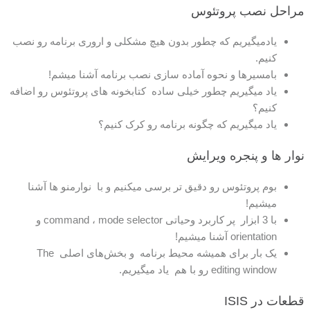
مراحل نصب پروتئوس
یادمیگیریم که چطور بدون هیچ مشکلی و اروری برنامه رو نصب
کنیم.
بامسیرها و نحوه آماده سازی نصب برنامه آشنا میشم!
یاد میگیریم چطور خیلی ساده کتابخونه های پروتئوس رو اضافه
کنیم؟
یاد میگیریم که چگونه برنامه رو کرک کنیم؟
نوار ها و پنجره ویرایش
بوم پروتئوس رو دقیق تر برسی میکنیم و با نوارمنو ها آشنا
میشیم!
با 3 ابزار پر کاربرد وحیاتی command ، mode selector و
orientation آشنا میشیم!
یک بار برای همیشه محیط برنامه و بخش‌های اصلی The
editing window رو با هم یاد میگیریم.
قطعات در ISIS