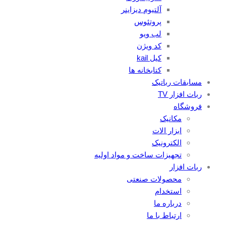
آلتیوم دیزاینر
پروتئوس
لب ویو
کد ویژن
کیل kail
کتابخانه ها
مسابقات رباتیک
ربات افزار TV
فروشگاه
مکانیک
ابزار الات
الکترونیک
تجهیزات ساخت و مواد اولیه
ربات افزار
محصولات صنعتی
استخدام
درباره ما
ارتباط با ما