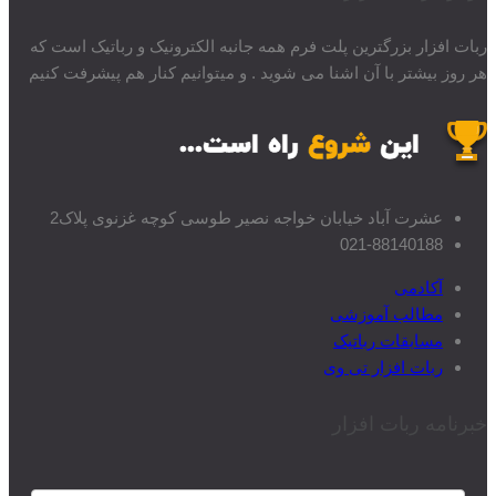
ربات افزار بزرگترین پلت فرم همه جانبه الکترونیک و رباتیک است که
هر روز بیشتر با آن اشنا می شوید . و میتوانیم کنار هم پیشرفت کنیم
عشرت آباد خیابان خواجه نصیر طوسی کوچه غزنوی پلاک2
021-88140188
آکادمی
مطالب آموزشی
مسابقات رباتیک
ربات افزار تی وی
خبرنامه ربات افزار