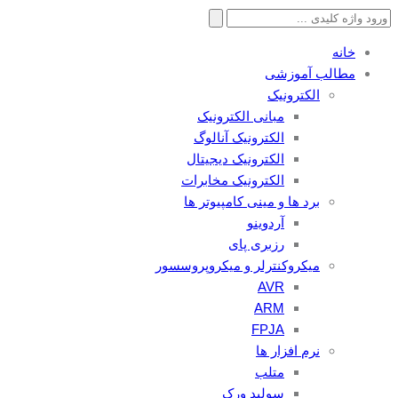
جستجو
برای:
خانه
مطالب آموزشی
الکترونیک
مبانی الکترونیک
الکترونیک آنالوگ
الکترونیک دیجیتال
الکترونیک مخابرات
برد ها و مینی کامپیوتر ها
آردوینو
رزبری پای
میکروکنترلر و میکروپروسسور
AVR
ARM
FPJA
نرم افزار ها
متلب
سولید ورک