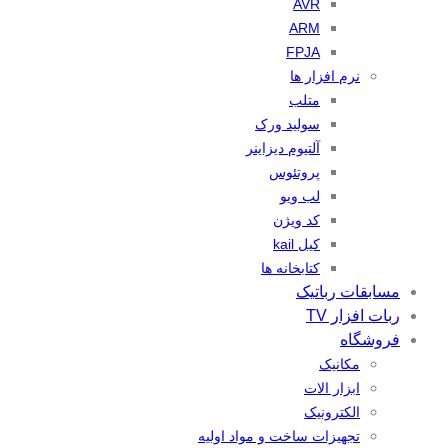
AVR
ARM
FPJA
نرم افزار ها
متلب
سولید ورک
آلتیوم دیزاینر
پروتئوس
لب ویو
کد ویژن
کیل kail
کتابخانه ها
مسابقات رباتیک
ربات افزار TV
فروشگاه
مکانیک
ابزار الات
الکترونیک
تجهیزات ساخت و مواد اولیه