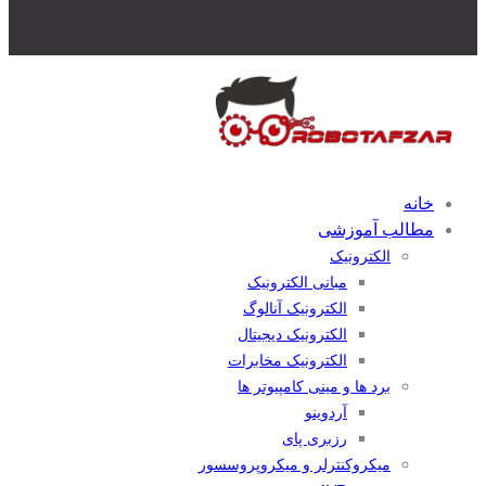
خانه
مطالب آموزشی
الکترونیک
مبانی الکترونیک
الکترونیک آنالوگ
الکترونیک دیجیتال
الکترونیک مخابرات
برد ها و مینی کامپیوتر ها
آردوینو
رزبری پای
میکروکنترلر و میکروپروسسور