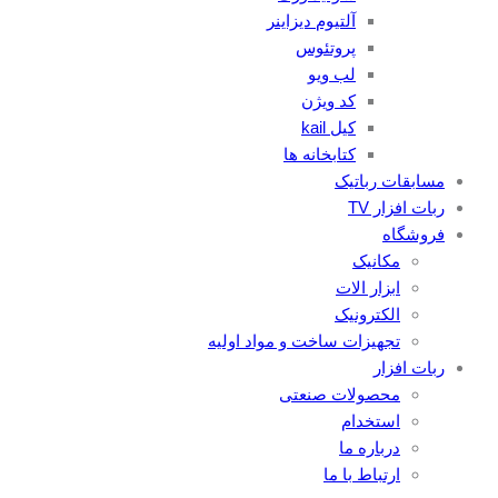
آلتیوم دیزاینر
پروتئوس
لب ویو
کد ویژن
کیل kail
کتابخانه ها
مسابقات رباتیک
ربات افزار TV
فروشگاه
مکانیک
ابزار الات
الکترونیک
تجهیزات ساخت و مواد اولیه
ربات افزار
محصولات صنعتی
استخدام
درباره ما
ارتباط با ما