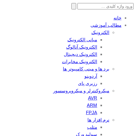
جستجو
برای:
خانه
مطالب آموزشی
الکترونیک
مبانی الکترونیک
الکترونیک آنالوگ
الکترونیک دیجیتال
الکترونیک مخابرات
برد ها و مینی کامپیوتر ها
آردوینو
رزبری پای
میکروکنترلر و میکروپروسسور
AVR
ARM
FPJA
نرم افزار ها
متلب
سولید ورک