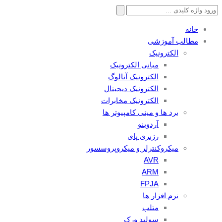
جستجو
برای:
خانه
مطالب آموزشی
الکترونیک
مبانی الکترونیک
الکترونیک آنالوگ
الکترونیک دیجیتال
الکترونیک مخابرات
برد ها و مینی کامپیوتر ها
آردوینو
رزبری پای
میکروکنترلر و میکروپروسسور
AVR
ARM
FPJA
نرم افزار ها
متلب
سولید ورک