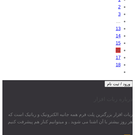
2
3
…
13
14
15
16
17
18
ورود / ثبت نام
درباره ربات افزار
ربات افزار بزرگترین پلت فرم همه جانبه الکترونیک و رباتیک است که
هر روز بیشتر با آن اشنا می شوید . و میتوانیم کنار هم پیشرفت کنیم