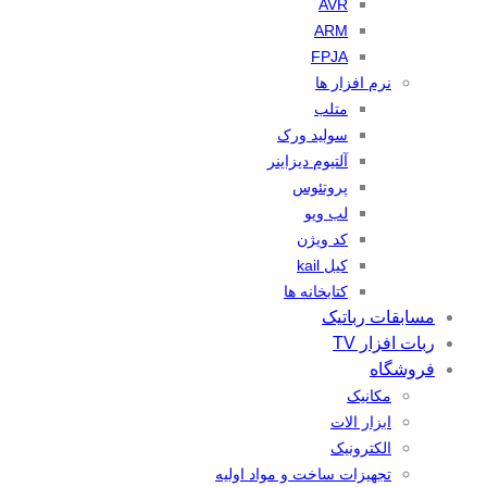
AVR
ARM
FPJA
نرم افزار ها
متلب
سولید ورک
آلتیوم دیزاینر
پروتئوس
لب ویو
کد ویژن
کیل kail
کتابخانه ها
مسابقات رباتیک
ربات افزار TV
فروشگاه
مکانیک
ابزار الات
الکترونیک
تجهیزات ساخت و مواد اولیه