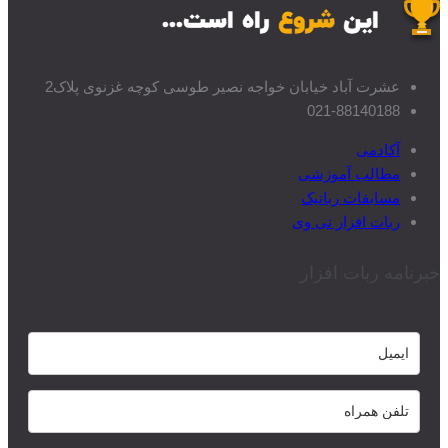
عشرت آباد خیابان خواجه نصیر طوسی کوچه غزنوی پلاک2
021-88140188
آکادمی
مطالب آموزشی
مسابقات رباتیک
ربات افزار تی وی
خبرنامه ربات افزار