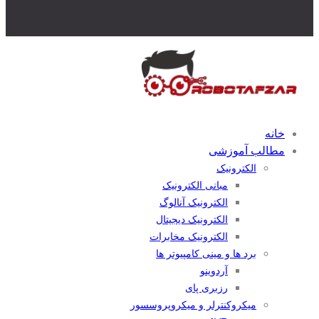
خانه
مطالب آموزشی
الکترونیک
مبانی الکترونیک
الکترونیک آنالوگ
الکترونیک دیجیتال
الکترونیک مخابرات
برد ها و مینی کامپیوتر ها
آردوینو
رزبری پای
میکروکنترلر و میکروپروسسور