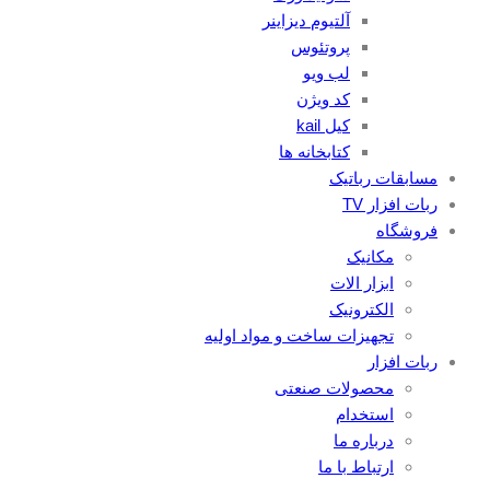
آلتیوم دیزاینر
پروتئوس
لب ویو
کد ویژن
کیل kail
کتابخانه ها
مسابقات رباتیک
ربات افزار TV
فروشگاه
مکانیک
ابزار الات
الکترونیک
تجهیزات ساخت و مواد اولیه
ربات افزار
محصولات صنعتی
استخدام
درباره ما
ارتباط با ما