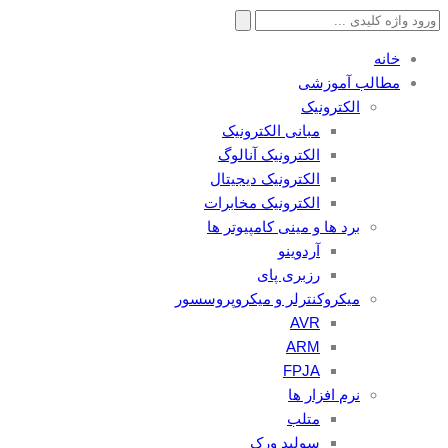
جستجو
برای:
خانه
مطالب آموزشی
الکترونیک
مبانی الکترونیک
الکترونیک آنالوگ
الکترونیک دیجیتال
الکترونیک مخابرات
برد ها و مینی کامپیوتر ها
آردوینو
رزبری پای
میکروکنترلر و میکروپروسسور
AVR
ARM
FPJA
نرم افزار ها
متلب
سولید ورک