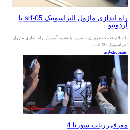
راه اندازی ماژول التراسونیک srf-05 با
آردوینو
با سلام خدمت عزیزان ، امروز با هم به آموزش راه اندازی ماژول
التراسونیک srf-05...
بیشتر بخوانید
معرفی ربات سورنا 4