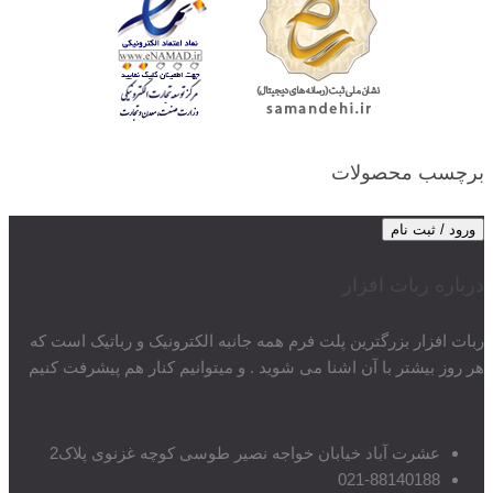
برچسب محصولات
ورود / ثبت نام
درباره ربات افزار
ربات افزار بزرگترین پلت فرم همه جانبه الکترونیک و رباتیک است که
هر روز بیشتر با آن اشنا می شوید . و میتوانیم کنار هم پیشرفت کنیم
عشرت آباد خیابان خواجه نصیر طوسی کوچه غزنوی پلاک2
021-88140188