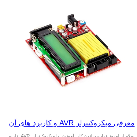
معرفی میکروکنترلر AVR و کاربرد های آن
سلام از امروز قراره براتون کلی آموزش با میکروکنترلر AVR بزاریم.