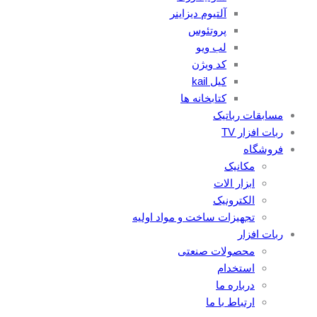
آلتیوم دیزاینر
پروتئوس
لب ویو
کد ویژن
کیل kail
کتابخانه ها
مسابقات رباتیک
ربات افزار TV
فروشگاه
مکانیک
ابزار الات
الکترونیک
تجهیزات ساخت و مواد اولیه
ربات افزار
محصولات صنعتی
استخدام
درباره ما
ارتباط با ما