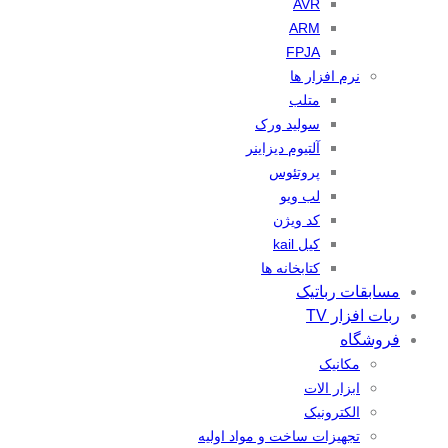
AVR
ARM
FPJA
نرم افزار ها
متلب
سولید ورک
آلتیوم دیزاینر
پروتئوس
لب ویو
کد ویژن
کیل kail
کتابخانه ها
مسابقات رباتیک
ربات افزار TV
فروشگاه
مکانیک
ابزار الات
الکترونیک
تجهیزات ساخت و مواد اولیه