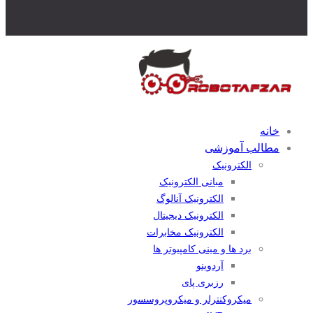
خانه
مطالب آموزشی
الکترونیک
مبانی الکترونیک
الکترونیک آنالوگ
الکترونیک دیجیتال
الکترونیک مخابرات
برد ها و مینی کامپیوتر ها
آردوینو
رزبری پای
میکروکنترلر و میکروپروسسور