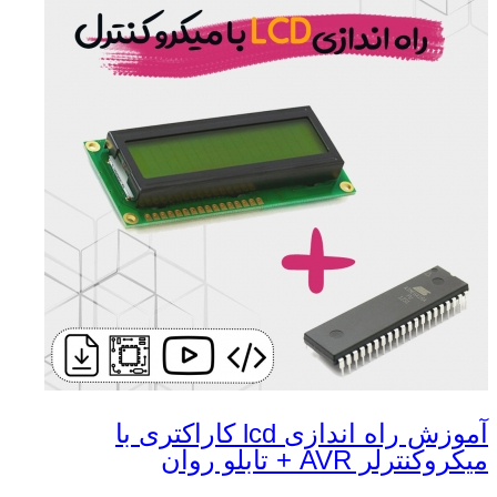
آموزش راه اندازی lcd کاراکتری با
میکروکنترلر AVR + تابلو روان