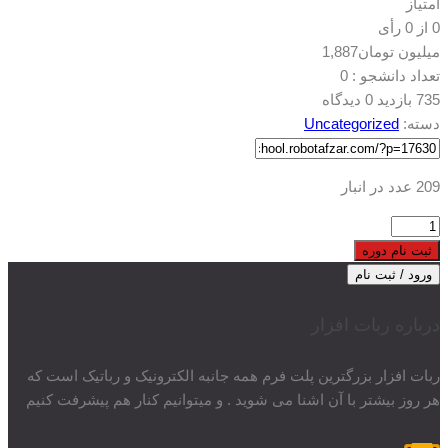
تست
امتیاز
179
0
از
0
رأی
(کپی)
میلیون تومان
1,887
عدد
تعداد دانشجو :
0
735 بازدید
0 دیدگاه
دسته:
Uncategorized
209 عدد در انبار
محصول
دانلودی
ثبت نام دوره
تست
ورود / ثبت نام
179
(کپی)
درباره ربات افزار
عدد
ربات افزار بزرگترین پلت فرم همه جانبه الکترونیک و رباتیک است که
هر روز بیشتر با آن اشنا می شوید . و میتوانیم کنار هم پیشرفت کنیم