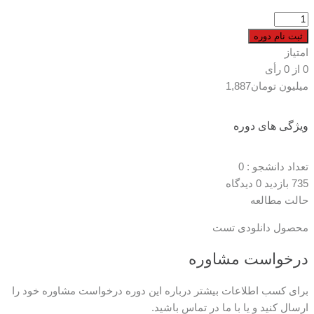
محصول
دانلودی
ثبت نام دوره
تست
امتیاز
179
0
از
0
رأی
(کپی)
میلیون تومان
1,887
عدد
ویژگی های دوره
تعداد دانشجو :
0
735 بازدید
0 دیدگاه
حالت مطالعه
محصول دانلودی تست
درخواست مشاوره
برای کسب اطلاعات بیشتر درباره این دوره درخواست مشاوره خود را
ارسال کنید و یا با ما در تماس باشید.