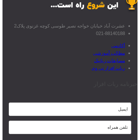
عشرت آباد خیابان خواجه نصیر طوسی کوچه غزنوی پلاک2
021-88140188
آکادمی
مطالب آموزشی
مسابقات رباتیک
ربات افزار تی وی
خبرنامه ربات افزار