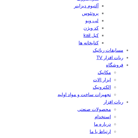
آلتیوم دیزاینر
پروتئوس
لب ویو
کد ویژن
کیل kail
کتابخانه ها
مسابقات رباتیک
ربات افزار TV
فروشگاه
مکانیک
ابزار الات
الکترونیک
تجهیزات ساخت و مواد اولیه
ربات افزار
محصولات صنعتی
استخدام
درباره ما
ارتباط با ما