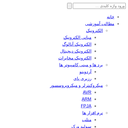
جستجو
برای:
خانه
مطالب آموزشی
الکترونیک
مبانی الکترونیک
الکترونیک آنالوگ
الکترونیک دیجیتال
الکترونیک مخابرات
برد ها و مینی کامپیوتر ها
آردوینو
رزبری پای
میکروکنترلر و میکروپروسسور
AVR
ARM
FPJA
نرم افزار ها
متلب
سولید ورک