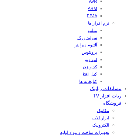
AVR
ARM
FPJA
نرم افزار ها
متلب
سولید ورک
آلتیوم دیزاینر
پروتئوس
لب ویو
کد ویژن
کیل kail
کتابخانه ها
مسابقات رباتیک
ربات افزار TV
فروشگاه
مکانیک
ابزار الات
الکترونیک
تجهیزات ساخت و مواد اولیه